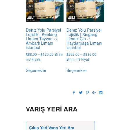
ürün
ürün
sayfasından
sayfasından
seçilebilir
seçilebilir
Deniz Yolu Parsiyel
Deniz Yolu Parsiyel
Lojistik | Keelung
Lojistik | Xingang
Limanı Tayvan ->
Limanı Çin ->
Ambarlı Limanı
Haydarpaşa Limanı
istanbul
istanbul
Price
Price
$
88,00
–
$
120,00
Birim
$
292,00
–
$
335,00
range:
range:
m3 Fiyatı
Birim m3 Fiyatı
$88,00
$292,00
Bu
Bu
through
through
Seçenekler
Seçenekler
ürünün
ürünün
$120,00
$335,00
birden
birden
fazla
fazla
varyasyonu
varyasyonu
var.
var.
Seçenekler
Seçenekler
ürün
ürün
VARIŞ YERI ARA
sayfasından
sayfasından
seçilebilir
seçilebilir
Search
for: