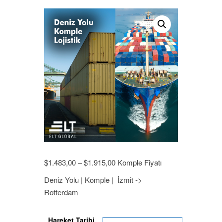
Price
$
1.483,00
–
$
1.915,00
Komple Fiyatı
range:
Deniz Yolu | Komple | İzmit ->
$1.483,00
Rotterdam
through
$1.915,00
Hareket Tarihi