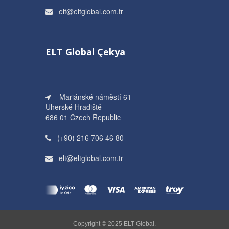
elt@eltglobal.com.tr
ELT Global Çekya
Mariánské náměstí 61
Uherské Hradiště
686 01 Czech Republic
(+90) 216 706 46 80
elt@eltglobal.com.tr
Copyright © 2025 ELT Global.