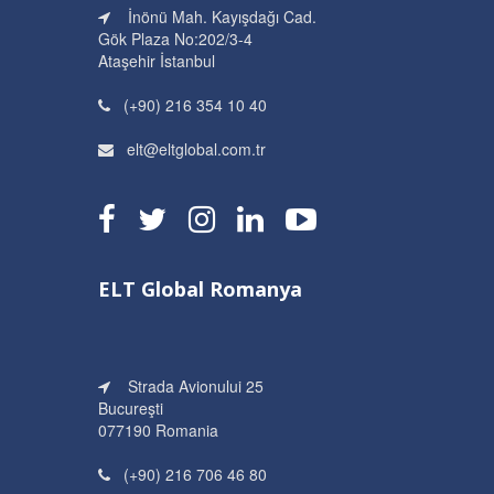
İnönü Mah. Kayışdağı Cad.
Gök Plaza No:202/3-4
Ataşehir İstanbul
(+90) 216 354 10 40
elt@eltglobal.com.tr
ELT Global Romanya
Strada Avionului 25
Bucureşti
077190 Romania
(+90) 216 706 46 80