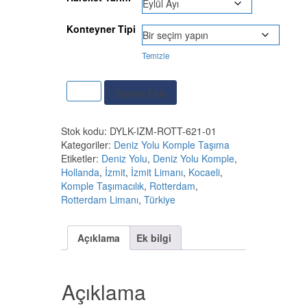
Konteyner Tipi
Temizle
Deniz
Sepete Ekle
Yolu
Komple
Lojistik
Stok kodu:
DYLK-IZM-ROTT-621-01
|
Kategoriler:
Deniz Yolu Komple Taşıma
izmit
Etiketler:
Deniz Yolu
,
Deniz Yolu Komple
,
Limanı
Hollanda
,
İzmit
,
İzmit Limanı
,
Kocaeli
,
Kocaeli
Komple Taşımacılık
,
Rotterdam
,
-
Rotterdam Limanı
,
Türkiye
>
Rotterdam
Limanı
Açıklama
Ek bilgi
Hollanda
adet
Açıklama