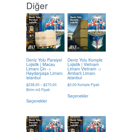
Diğer
Deniz Yolu Parsiyel
Deniz Yolu Komple
Lojistik | Macau
Lojistik | Vietnam
Limanı Çin ->
Limanı Vietnam ->
Haydarpaşa Limanı
Ambarlı Limanı
istanbul
istanbul
Price
$
238,00
–
$
270,00
$
0,00
Komple Fiyatı
range:
Birim m3 Fiyatı
Bu
$238,00
Seçenekler
Bu
ürünün
through
Seçenekler
ürünün
birden
$270,00
birden
fazla
fazla
varyasyonu
varyasyonu
var.
var.
Seçenekler
Seçenekler