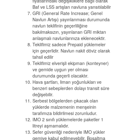
fiyatlarındaki değişikliklere bağlı olarak
Baf ve LSS artışları navluna yansıtılabilir
GRI (General Rate Increase; Genel
Navlun Artışı) yayınlanması durumunda
navlun teklifinin geçerliliğine
bakılmaksızın, yayınlanan GRI miktarı
anlaşmalı navlunlarınıza eklenecektir.
Teklifimiz sadece Prepaid yüklemeler
için geçerlidir. Navlun nakit döviz olarak
tahsil edilir
Teklifimiz elverişli ekipman (konteyner)
ve gemide uygun yer olması
durumunda geçerli olacaktır.
Hava şartları, liman yoğunlukları ve
benzeri sebeplerden dolayı transit süre
değişebilir.
Serbest bölgelerden çıkacak olan
yüklerde malzemenin menşeinin
tarafımıza bildirilmesi zorunludur.
IMO 2 sınıfı yüklemelerde paketler 1
litreyi aşmamalıdır.
Sefer güvenliği nedeniyle IMO yükler
gemiye kabul edilmeyebilir. Boşaltma