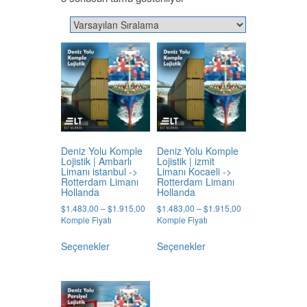
Deniz Yolu Komple
Deniz Yolu Komple
Lojistik | Ambarlı
Lojistik | izmit
Limanı istanbul ->
Limanı Kocaeli ->
Rotterdam Limanı
Rotterdam Limanı
Hollanda
Hollanda
Price
Price
$
1.483,00
–
$
1.915,00
$
1.483,00
–
$
1.915,00
range:
range:
Komple Fiyatı
Komple Fiyatı
$1.483,00
$1.483,00
Bu
Bu
through
through
Seçenekler
Seçenekler
ürünün
ürünün
$1.915,00
$1.915,00
birden
birden
fazla
fazla
varyasyonu
varyasyonu
var.
var.