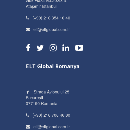
Gök Plaza No:202/3-4
Ataşehir İstanbul
(+90) 216 354 10 40
elt@eltglobal.com.tr
ELT Global Romanya
Strada Avionului 25
Bucureşti
077190 Romania
(+90) 216 706 46 80
elt@eltglobal.com.tr