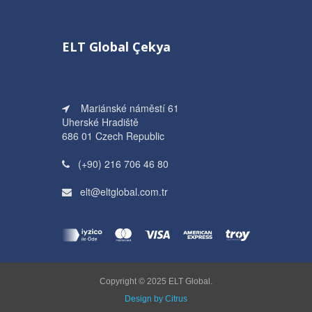
ELT Global Çekya
Mariánské náměstí 61
Uherské Hradiště
686 01 Czech Republic
(+90) 216 706 46 80
elt@eltglobal.com.tr
Copyright © 2025 ELT Global.
Design by Citrus