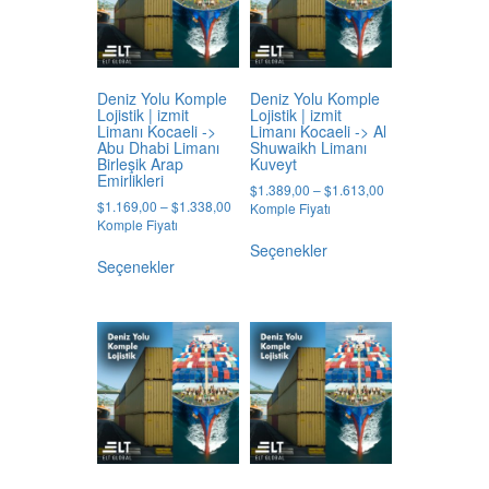
Deniz Yolu Komple
Deniz Yolu Komple
Lojistik | izmit
Lojistik | izmit
Limanı Kocaeli ->
Limanı Kocaeli -> Al
Abu Dhabi Limanı
Shuwaikh Limanı
Birleşik Arap
Kuveyt
Emirlikleri
Price
$
1.389,00
–
$
1.613,00
Price
$
1.169,00
–
$
1.338,00
range:
Komple Fiyatı
range:
Komple Fiyatı
$1.389,00
Bu
$1.169,00
through
Bu
Seçenekler
ürünün
through
$1.613,00
Seçenekler
ürünün
birden
$1.338,00
birden
fazla
fazla
varyasyonu
varyasyonu
var.
var.
Seçenekler
Seçenekler
ürün
ürün
sayfasından
sayfasından
seçilebilir
seçilebilir