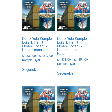
varyasyonu
varyasyonu
var.
var.
Seçenekler
Seçenekler
ürün
ürün
sayfasından
sayfasından
seçilebilir
seçilebilir
Deniz Yolu Komple
Deniz Yolu Komple
Lojistik | izmit
Lojistik | izmit
Limanı Kocaeli ->
Limanı Kocaeli ->
Haifa Limanı israil
Hamad Limanı
Katar
Price
$
2.830,00
–
$
3.577,00
Price
$
1.338,00
–
$
1.351,00
range:
Komple Fiyatı
range:
Komple Fiyatı
$2.830,00
Bu
$1.338,00
through
Seçenekler
Bu
ürünün
through
$3.577,00
Seçenekler
ürünün
birden
$1.351,00
birden
fazla
fazla
varyasyonu
varyasyonu
var.
var.
Seçenekler
Seçenekler
ürün
ürün
sayfasından
sayfasından
seçilebilir