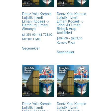
seçilebilir
Deniz Yolu Komple
Deniz Yolu Komple
Lojistik | izmit
Lojistik | izmit
Limanı Kocaeli ->
Limanı Kocaeli ->
Hamburg Limanı
Jebel Ali Limanı
Almanya
Birleşik Arap
Emirlikleri
Price
$
1.351,00
–
$
1.728,00
Price
$
894,00
–
$
953,00
range:
Komple Fiyatı
range:
Komple Fiyatı
$1.351,00
Bu
$894,00
through
Seçenekler
Bu
ürünün
through
$1.728,00
Seçenekler
ürünün
birden
$953,00
birden
fazla
fazla
varyasyonu
varyasyonu
var.
var.
Seçenekler
Seçenekler
ürün
ürün
sayfasından
sayfasından
seçilebilir
seçilebilir
Deniz Yolu Komple
Deniz Yolu Komple
Lojistik | izmit
Lojistik | izmit