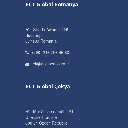
ELT Global Romanya
Strada Avionului 25
Bucureşti
077190 Romania
(+90) 216 706 46 80
elt@eltglobal.com.tr
ELT Global Çekya
Mariánské náměstí 61
Uherské Hradiště
686 01 Czech Republic