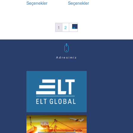
through
through
Seçenekler
Seçenekler
ürünün
ürünün
$913,00
$1.915,00
birden
birden
fazla
fazla
varyasyonu
varyasyonu
1
2
→
var.
var.
Seçenekler
Seçenekler
ürün
ürün
sayfasından
sayfasından
seçilebilir
seçilebilir
Adresimiz
ELT Global Gümrükleme ve Lojistik