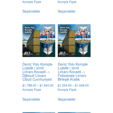
range:
range:
Komple Fiyatı
Komple Fiyatı
$2.416,00
$1.936,00
Bu
Bu
through
through
Seçenekler
Seçenekler
ürünün
ürünün
$3.346,00
$4.900,00
birden
birden
fazla
fazla
varyasyonu
varyasyonu
var.
var.
Seçenekler
Seçenekler
ürün
ürün
sayfasından
sayfasından
seçilebilir
seçilebilir
Deniz Yolu Komple
Deniz Yolu Komple
Lojistik | izmit
Lojistik | izmit
Limanı Kocaeli ->
Limanı Kocaeli ->
Djibouti Limanı
Felixstowe Limanı
Cibuti Cumhuriyeti
Birleşik Krallık
Price
Price
$
1.788,00
–
$
1.840,00
$
1.254,00
–
$
1.648,00
range:
range:
Komple Fiyatı
Komple Fiyatı
$1.788,00
$1.254,00
Bu
Bu
through
through
Seçenekler
Seçenekler
ürünün
ürünün
$1.840,00
$1.648,00
birden
birden
fazla
fazla