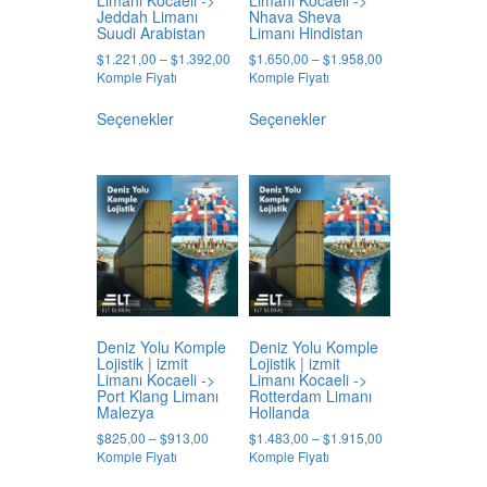
Limanı Kocaeli ->
Limanı Kocaeli ->
Jeddah Limanı
Nhava Sheva
Suudi Arabistan
Limanı Hindistan
Price
Price
$
1.221,00
–
$
1.392,00
$
1.650,00
–
$
1.958,00
range:
range:
Komple Fiyatı
Komple Fiyatı
$1.221,00
$1.650,00
Bu
Bu
through
through
Seçenekler
Seçenekler
ürünün
ürünün
$1.392,00
$1.958,00
birden
birden
fazla
fazla
varyasyonu
varyasyonu
var.
var.
Seçenekler
Seçenekler
ürün
ürün
sayfasından
sayfasından
seçilebilir
seçilebilir
Deniz Yolu Komple
Deniz Yolu Komple
Lojistik | izmit
Lojistik | izmit
Limanı Kocaeli ->
Limanı Kocaeli ->
Port Klang Limanı
Rotterdam Limanı
Malezya
Hollanda
Price
Price
$
825,00
–
$
913,00
$
1.483,00
–
$
1.915,00
range:
range:
Komple Fiyatı
Komple Fiyatı
$825,00
$1.483,00
Bu
Bu