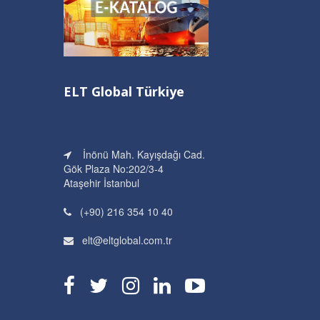
ELT Global Türkiye
İnönü Mah. Kayışdağı Cad.
Gök Plaza No:202/3-4
Ataşehir İstanbul
(+90) 216 354 10 40
elt@eltglobal.com.tr