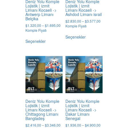
Deniz Yolu Komple
Deniz Yolu Komple
Lojistik | izmit
Lojistik | izmit
Limanı Kocaeli ->
Limanı Kocaeli ->
Antwerp Limanı
Ashdod Limanı israil
Belçika
Price
$
2.830,00
–
$
3.577,00
Price
$
1.320,00
–
$
1.695,00
range:
Komple Fiyatı
range:
Komple Fiyatı
$2.830,00
Bu
$1.320,00
through
Bu
Seçenekler
ürünün
through
$3.577,00
Seçenekler
ürünün
birden
$1.695,00
birden
fazla
fazla
varyasyonu
varyasyonu
var.
var.
Seçenekler
Seçenekler
ürün
ürün
sayfasından
sayfasından
seçilebilir
seçilebilir
Deniz Yolu Komple
Deniz Yolu Komple
Lojistik | izmit
Lojistik | izmit
Limanı Kocaeli ->
Limanı Kocaeli ->
Chittagong Limanı
Dakar Limanı
Bangladeş
Senegal
Price
Price
$
2.416,00
–
$
3.346,00
$
1.936,00
–
$
4.900,00